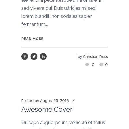
eleifend, a pellentesque urna ornare. In
sed viverra dui. Duis ultricies mi sed
lorem blandit, non sodales sapien
fermentum....
READ MORE
by
Christian Ross
0
0
Posted on
August 23, 2016
Awesome Cover
Quisque augue ipsum, vehicula et tellus